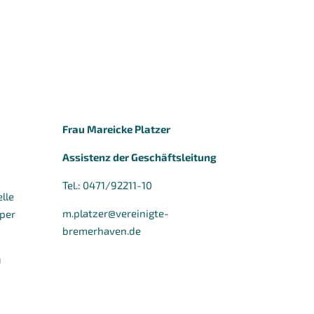
Frau Mareicke Platzer
Assistenz der Geschäftsleitung
Tel.: 0471/92211-10
lle
m.platzer@vereinigte-
per
bremerhaven.de
u