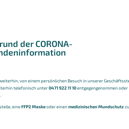
grund der CORONA-
ndeninformation
weiterhin, von einem persönlichen Besuch in unserer Geschäftsste
iterhin telefonisch unter
0471 922 11 10
entgegengenommen oder 
e
.
telle, eine
FFP2 Maske
oder einen
medizinischen Mundschutz
z