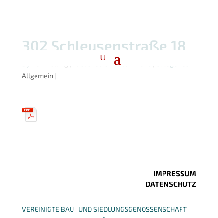
302 Schleusenstraße 18
By:
vermietung
|
Published on: 17 Juni 2026
|
Categories:
Allgemein
|
IMPRESSUM
DATENSCHUTZ
VEREINIGTE BAU- UND SIEDLUNGSGENOSSENSCHAFT